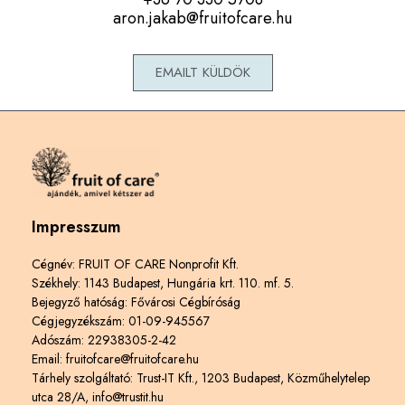
aron.jakab@fruitofcare.hu
EMAILT KÜLDÖK
Impresszum
Cégnév: FRUIT OF CARE Nonprofit Kft.
Székhely: 1143 Budapest, Hungária krt. 110. mf. 5.
Bejegyző hatóság: Fővárosi Cégbíróság
Cégjegyzékszám: 01-09-945567
Adószám: 22938305-2-42
Email: fruitofcare@fruitofcare.hu
Tárhely szolgáltató: Trust-IT Kft., 1203 Budapest, Közműhelytelep
utca 28/A, info@trustit.hu