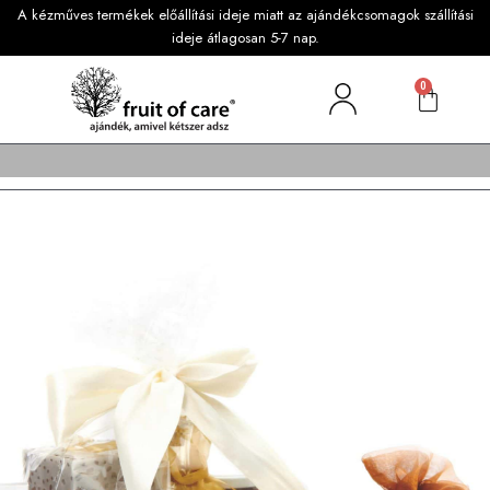
A kézműves termékek előállítási ideje miatt az ajándékcsomagok szállítási
ideje átlagosan 5-7 nap.
0