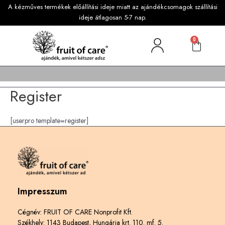
A kézműves termékek előállítási ideje miatt az ajándékcsomagok szállítási
ideje átlagosan 5-7 nap.
0
Register
[userpro template=register]
Impresszum
Cégnév: FRUIT OF CARE Nonprofit Kft.
Székhely: 1143 Budapest, Hungária krt. 110. mf. 5.