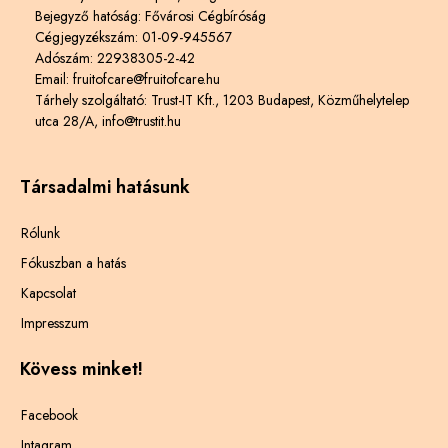
Bejegyző hatóság: Fővárosi Cégbíróság
Cégjegyzékszám: 01-09-945567
Adószám: 22938305-2-42
Email: fruitofcare@fruitofcare.hu
Tárhely szolgáltató: Trust-IT Kft., 1203 Budapest, Közműhelytelep
utca 28/A, info@trustit.hu
Társadalmi hatásunk
Rólunk
Fókuszban a hatás
Kapcsolat
Impresszum
Kövess minket!
Facebook
Intagram