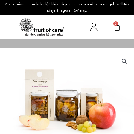
A kézműves termékek előállítási ideje miatt az ajándékcsomagok szállítási
ideje átlagosan 5-7 nap.
0