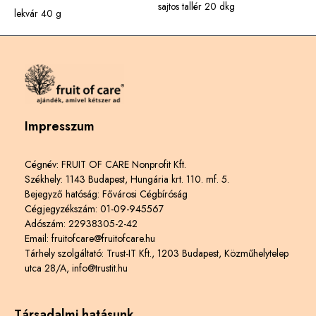
sajtos tallér 20 dkg
lekvár 40 g
Impresszum
Cégnév: FRUIT OF CARE Nonprofit Kft.
Székhely: 1143 Budapest, Hungária krt. 110. mf. 5.
Bejegyző hatóság: Fővárosi Cégbíróság
Cégjegyzékszám: 01-09-945567
Adószám: 22938305-2-42
Email: fruitofcare@fruitofcare.hu
Tárhely szolgáltató: Trust-IT Kft., 1203 Budapest, Közműhelytelep
utca 28/A, info@trustit.hu
Társadalmi hatásunk