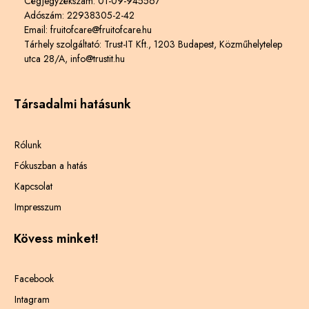
Cégjegyzékszám: 01-09-945567
Adószám: 22938305-2-42
Email: fruitofcare@fruitofcare.hu
Tárhely szolgáltató: Trust-IT Kft., 1203 Budapest, Közműhelytelep
utca 28/A, info@trustit.hu
Társadalmi hatásunk
Rólunk
Fókuszban a hatás
Kapcsolat
Impresszum
Kövess minket!
Facebook
Intagram