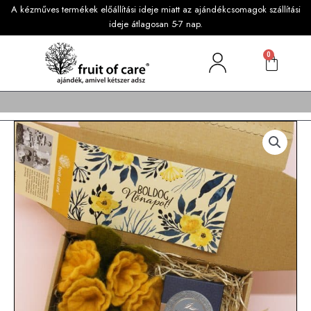
A kézműves termékek előállítási ideje miatt az ajándékcsomagok szállítási
ideje átlagosan 5-7 nap.
0