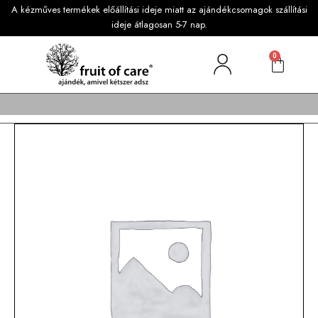
A kézműves termékek előállítási ideje miatt az ajándékcsomagok szállítási
ideje átlagosan 5-7 nap.
0