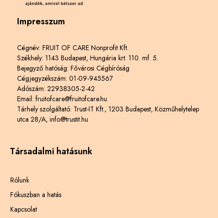
Impresszum
Cégnév: FRUIT OF CARE Nonprofit Kft.
Székhely: 1143 Budapest, Hungária krt. 110. mf. 5.
Bejegyző hatóság: Fővárosi Cégbíróság
Cégjegyzékszám: 01-09-945567
Adószám: 22938305-2-42
Email: fruitofcare@fruitofcare.hu
Tárhely szolgáltató: Trust-IT Kft., 1203 Budapest, Közműhelytelep
utca 28/A, info@trustit.hu
Társadalmi hatásunk
Rólunk
Fókuszban a hatás
Kapcsolat