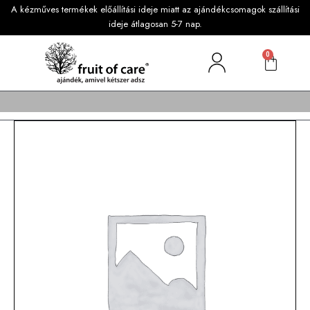
A kézműves termékek előállítási ideje miatt az ajándékcsomagok szállítási
ideje átlagosan 5-7 nap.
0