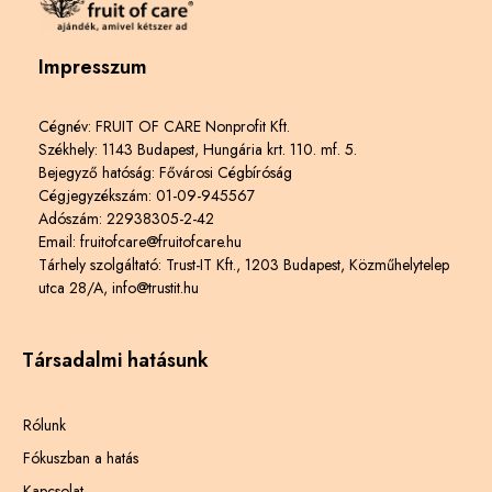
Impresszum
Cégnév: FRUIT OF CARE Nonprofit Kft.
Székhely: 1143 Budapest, Hungária krt. 110. mf. 5.
Bejegyző hatóság: Fővárosi Cégbíróság
Cégjegyzékszám: 01-09-945567
Adószám: 22938305-2-42
Email: fruitofcare@fruitofcare.hu
Tárhely szolgáltató: Trust-IT Kft., 1203 Budapest, Közműhelytelep
utca 28/A, info@trustit.hu
Társadalmi hatásunk
Rólunk
Fókuszban a hatás
Kapcsolat