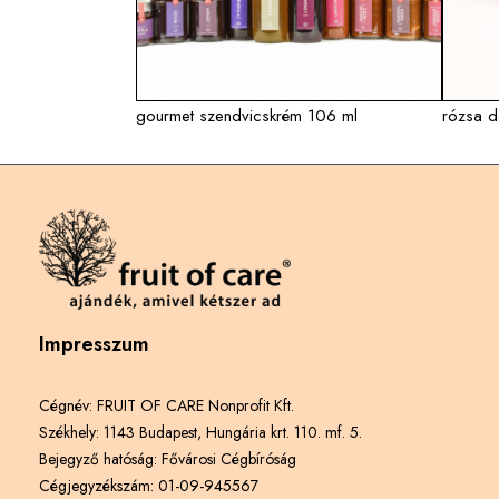
gourmet szendvicskrém 106 ml
rózsa d
Impresszum
Cégnév: FRUIT OF CARE Nonprofit Kft.
Székhely: 1143 Budapest, Hungária krt. 110. mf. 5.
Bejegyző hatóság: Fővárosi Cégbíróság
Cégjegyzékszám: 01-09-945567