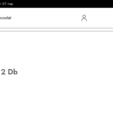
n 5-7 nap.
pcsolat
12 Db