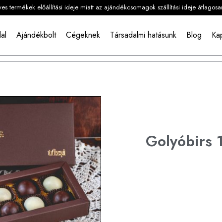
s termékek előállítási ideje miatt az ajándékcsomagok szállítási ideje átlagosa
al
Ajándékbolt
Cégeknek
Társadalmi hatásunk
Blog
Ka
Golyóbirs 