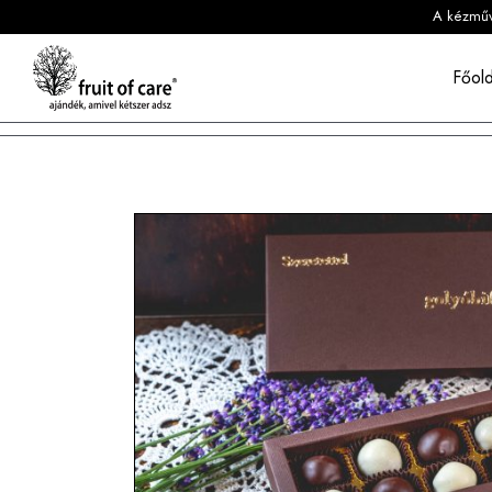
A kézműve
Főold