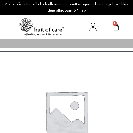
A kézműves termékek előállítási ideje miatt az ajándékcsomagok szállítási
ideje átlagosan 5-7 nap.
0