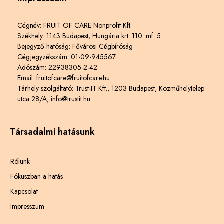
Cégnév: FRUIT OF CARE Nonprofit Kft.
Székhely: 1143 Budapest, Hungária krt. 110. mf. 5.
Bejegyző hatóság: Fővárosi Cégbíróság
Cégjegyzékszám: 01-09-945567
Adószám: 22938305-2-42
Email: fruitofcare@fruitofcare.hu
Tárhely szolgáltató: Trust-IT Kft., 1203 Budapest, Közműhelytelep
utca 28/A, info@trustit.hu
Társadalmi hatásunk
Rólunk
Fókuszban a hatás
Kapcsolat
Impresszum