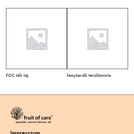
FOC téli táj
fenyőerdő terülőminta
Impresszum