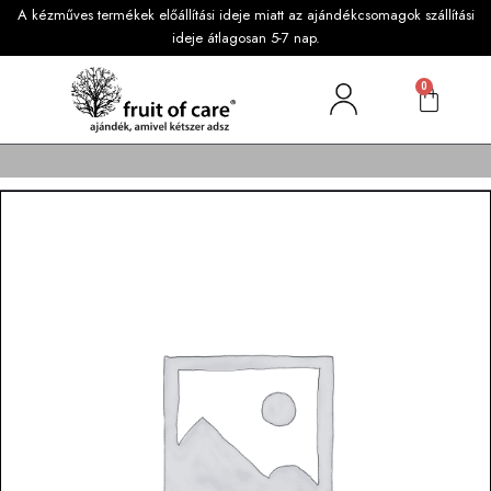
A kézműves termékek előállítási ideje miatt az ajándékcsomagok szállítási
ideje átlagosan 5-7 nap.
0