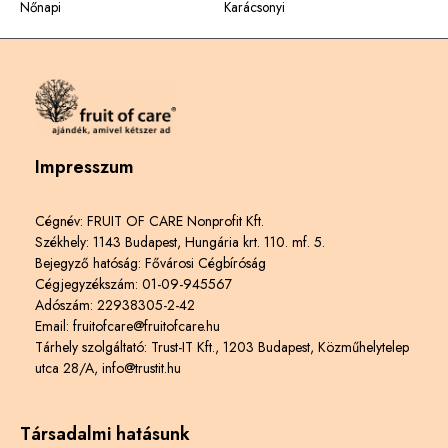
Nőnapi
Karácsonyi
Impresszum
Cégnév: FRUIT OF CARE Nonprofit Kft.
Székhely: 1143 Budapest, Hungária krt. 110. mf. 5.
Bejegyző hatóság: Fővárosi Cégbíróság
Cégjegyzékszám: 01-09-945567
Adószám: 22938305-2-42
Email: fruitofcare@fruitofcare.hu
Tárhely szolgáltató: Trust-IT Kft., 1203 Budapest, Közműhelytelep
utca 28/A, info@trustit.hu
Társadalmi hatásunk