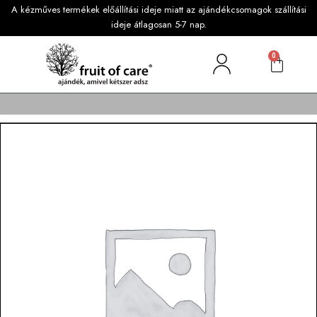
A kézműves termékek előállítási ideje miatt az ajándékcsomagok szállítási
ideje átlagosan 5-7 nap.
0