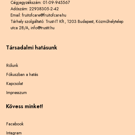
Cégjegyzékszám: 01-09-945567
Adószám: 22938305-2-42
Email: fruitofcare@fruitofcare.hu
Tárhely szolgáltató: Trust-IT Kft., 1203 Budapest, Közműhelytelep
utca 28/A, info@trustit.hu
Társadalmi hatásunk
Rólunk
Fókuszban a hatás
Kapcsolat
Impresszum
Kövess minket!
Facebook
Intagram