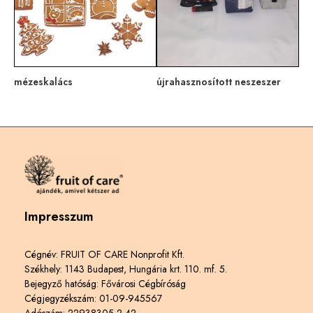
mézeskalács
újrahasznosított neszeszer
Impresszum
Cégnév: FRUIT OF CARE Nonprofit Kft.
Székhely: 1143 Budapest, Hungária krt. 110. mf. 5.
Bejegyző hatóság: Fővárosi Cégbíróság
Cégjegyzékszám: 01-09-945567
Adószám: 22938305-2-42