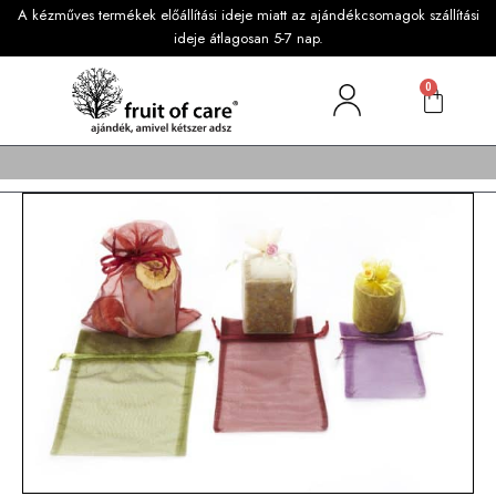
A kézműves termékek előállítási ideje miatt az ajándékcsomagok szállítási
ideje átlagosan 5-7 nap.
0