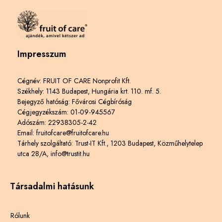
Impresszum
Cégnév: FRUIT OF CARE Nonprofit Kft.
Székhely: 1143 Budapest, Hungária krt. 110. mf. 5.
Bejegyző hatóság: Fővárosi Cégbíróság
Cégjegyzékszám: 01-09-945567
Adószám: 22938305-2-42
Email: fruitofcare@fruitofcare.hu
Tárhely szolgáltató: Trust-IT Kft., 1203 Budapest, Közműhelytelep
utca 28/A, info@trustit.hu
Társadalmi hatásunk
Rólunk