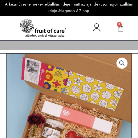
A kézműves termékek előállítási ideje miatt az ajándékcsomagok szállítási
ideje átlagosan 5-7 nap.
0