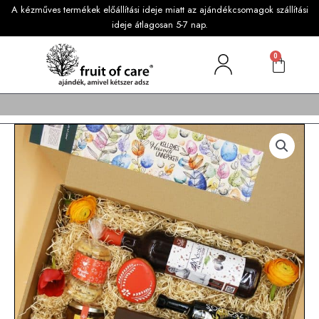
A kézműves termékek előállítási ideje miatt az ajándékcsomagok szállítási
ideje átlagosan 5-7 nap.
0