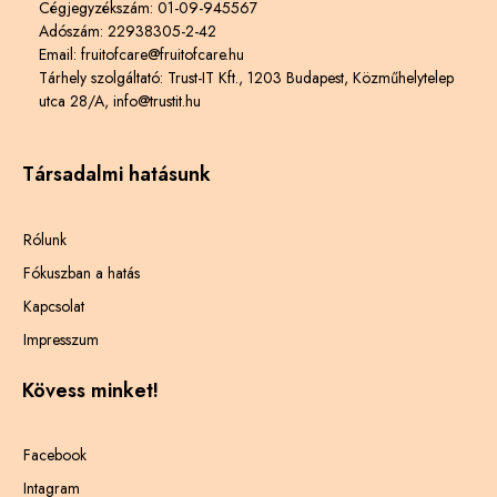
Cégjegyzékszám: 01-09-945567
Adószám: 22938305-2-42
Email: fruitofcare@fruitofcare.hu
Tárhely szolgáltató: Trust-IT Kft., 1203 Budapest, Közműhelytelep
utca 28/A, info@trustit.hu
Társadalmi hatásunk
Rólunk
Fókuszban a hatás
Kapcsolat
Impresszum
Kövess minket!
Facebook
Intagram