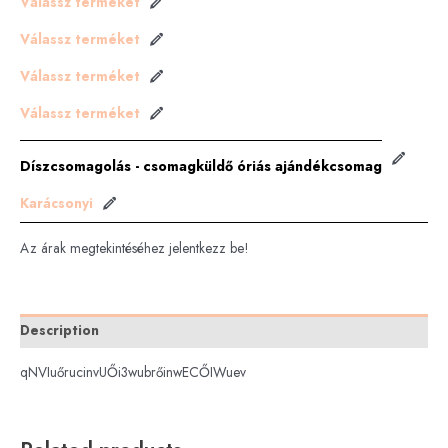
Válassz terméket
Válassz terméket
Válassz terméket
Válassz terméket
Díszcsomagolás - csomagküldő óriás ajándékcsomag
Karácsonyi
Az árak megtekintéséhez jelentkezz be!
Description
qNVIuőrucinvUŐi3wubrőinwECŐIWuev