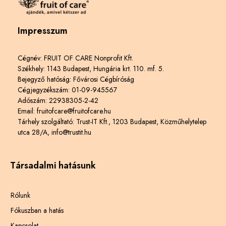
Impresszum
Cégnév: FRUIT OF CARE Nonprofit Kft.
Székhely: 1143 Budapest, Hungária krt. 110. mf. 5.
Bejegyző hatóság: Fővárosi Cégbíróság
Cégjegyzékszám: 01-09-945567
Adószám: 22938305-2-42
Email: fruitofcare@fruitofcare.hu
Tárhely szolgáltató: Trust-IT Kft., 1203 Budapest, Közműhelytelep
utca 28/A, info@trustit.hu
Társadalmi hatásunk
Rólunk
Fókuszban a hatás
Kapcsolat