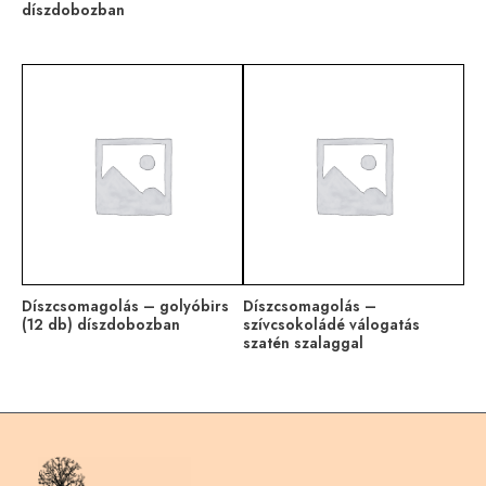
díszdobozban
Díszcsomagolás – golyóbirs
Díszcsomagolás –
(12 db) díszdobozban
szívcsokoládé válogatás
szatén szalaggal