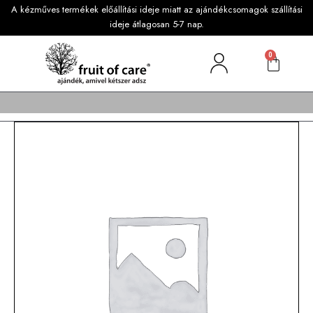
A kézműves termékek előállítási ideje miatt az ajándékcsomagok szállítási
ideje átlagosan 5-7 nap.
0