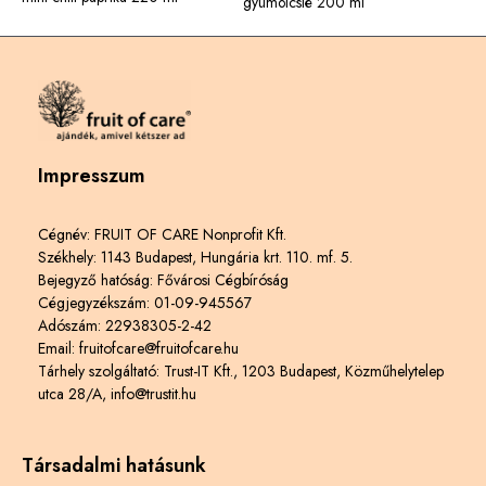
gyümölcslé 200 ml
Impresszum
Cégnév: FRUIT OF CARE Nonprofit Kft.
Székhely: 1143 Budapest, Hungária krt. 110. mf. 5.
Bejegyző hatóság: Fővárosi Cégbíróság
Cégjegyzékszám: 01-09-945567
Adószám: 22938305-2-42
Email: fruitofcare@fruitofcare.hu
Tárhely szolgáltató: Trust-IT Kft., 1203 Budapest, Közműhelytelep
utca 28/A, info@trustit.hu
Társadalmi hatásunk