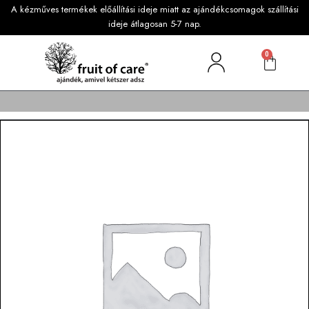
A kézműves termékek előállítási ideje miatt az ajándékcsomagok szállítási
ideje átlagosan 5-7 nap.
0