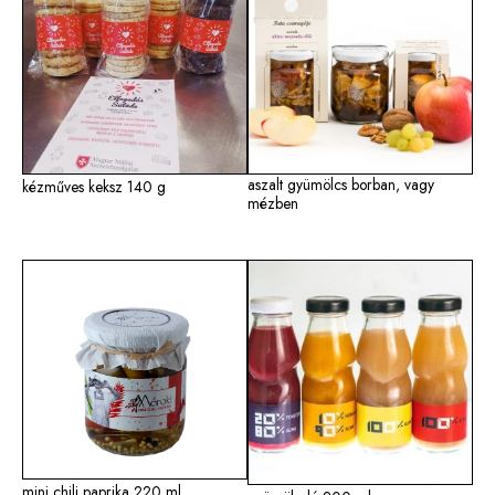
aszalt gyümölcs borban, vagy
kézműves keksz 140 g
mézben
mini chili paprika 220 ml