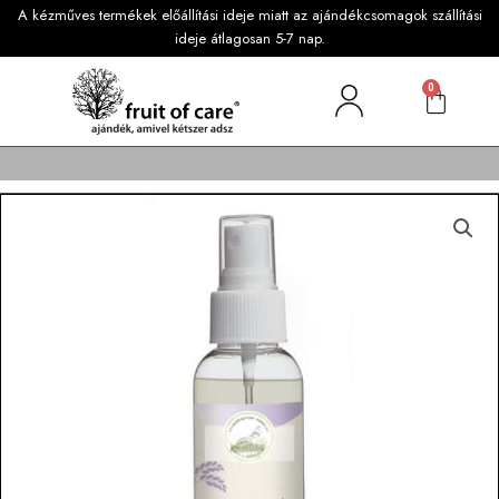
A kézműves termékek előállítási ideje miatt az ajándékcsomagok szállítási
ideje átlagosan 5-7 nap.
0