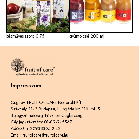
kézműves szörp 0,75 l
gyümölcslé 200 ml
Impresszum
Cégnév: FRUIT OF CARE Nonprofit Kft.
Székhely: 1143 Budapest, Hungária krt. 110. mf. 5.
Bejegyző hatóság: Fővárosi Cégbíróság
Cégjegyzékszám: 01-09-945567
Adószám: 22938305-2-42
Email: fruitofcare@fruitofcare.hu