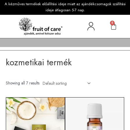
A kézműves termékek előállítási ideje miatt az ajándékcsomagok szállítási
ideje átlagosan 5-7 nap.
0
kozmetikai termék
Showing all 7 results