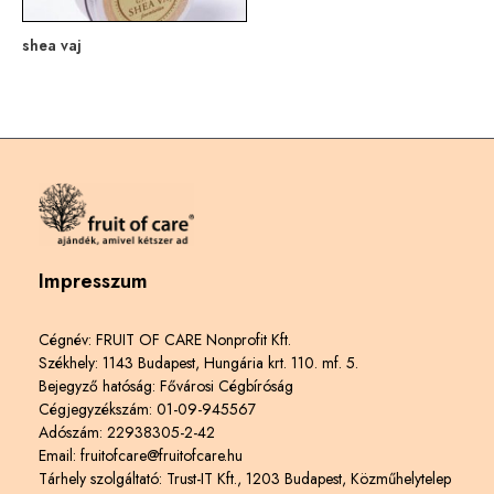
shea vaj
Impresszum
Cégnév: FRUIT OF CARE Nonprofit Kft.
Székhely: 1143 Budapest, Hungária krt. 110. mf. 5.
Bejegyző hatóság: Fővárosi Cégbíróság
Cégjegyzékszám: 01-09-945567
Adószám: 22938305-2-42
Email: fruitofcare@fruitofcare.hu
Tárhely szolgáltató: Trust-IT Kft., 1203 Budapest, Közműhelytelep