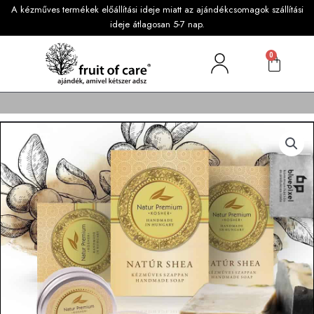
A kézműves termékek előállítási ideje miatt az ajándékcsomagok szállítási
ideje átlagosan 5-7 nap.
0