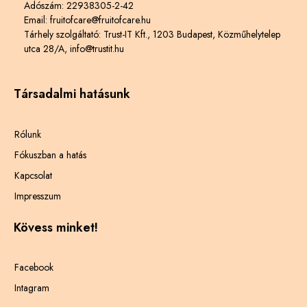
Adószám: 22938305-2-42
Email: fruitofcare@fruitofcare.hu
Tárhely szolgáltató: Trust-IT Kft., 1203 Budapest, Közműhelytelep
utca 28/A, info@trustit.hu
Társadalmi hatásunk
Rólunk
Fókuszban a hatás
Kapcsolat
Impresszum
Kövess minket!
Facebook
Intagram