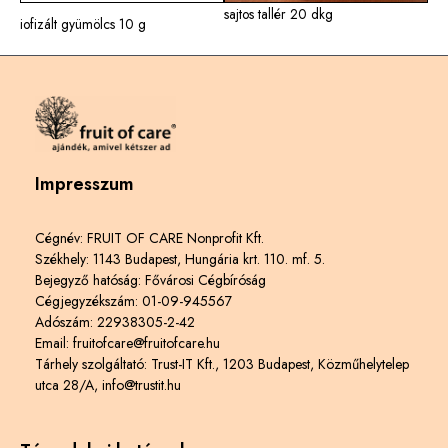
sajtos tallér 20 dkg
iofizált gyümölcs 10 g
Impresszum
Cégnév: FRUIT OF CARE Nonprofit Kft.
Székhely: 1143 Budapest, Hungária krt. 110. mf. 5.
Bejegyző hatóság: Fővárosi Cégbíróság
Cégjegyzékszám: 01-09-945567
Adószám: 22938305-2-42
Email: fruitofcare@fruitofcare.hu
Tárhely szolgáltató: Trust-IT Kft., 1203 Budapest, Közműhelytelep
utca 28/A, info@trustit.hu