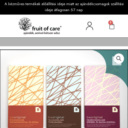
A kézműves termékek előállítási ideje miatt az ajándékcsomagok szállítási
ideje átlagosan 5-7 nap.
0