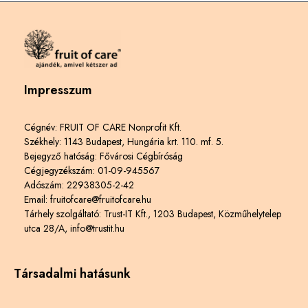
Impresszum
Cégnév: FRUIT OF CARE Nonprofit Kft.
Székhely: 1143 Budapest, Hungária krt. 110. mf. 5.
Bejegyző hatóság: Fővárosi Cégbíróság
Cégjegyzékszám: 01-09-945567
Adószám: 22938305-2-42
Email: fruitofcare@fruitofcare.hu
Tárhely szolgáltató: Trust-IT Kft., 1203 Budapest, Közműhelytelep
utca 28/A, info@trustit.hu
Társadalmi hatásunk