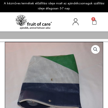
A kézműves termékek előállítási ideje miatt az ajándékcsomagok szállítási
ideje átlagosan 5-7 nap.
0