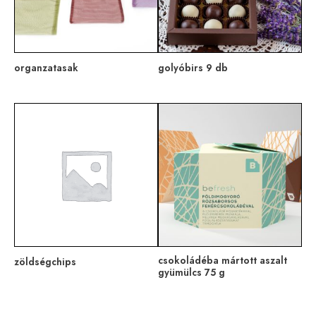
organzatasak
golyóbirs 9 db
csokoládéba mártott aszalt
zöldségchips
gyümülcs 75 g